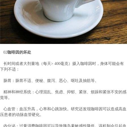
02
咖啡因的坏处
长时间或者大剂量地（每天> 400毫克）摄入咖啡因时，身体可能会有
下列不适：
肠胃：肠胃不适、便秘、腹泻、恶心、呕吐及抽筋等。
精神和神经系统：心理混乱、焦虑、抑郁、紧张、烦躁和紧张不安的感
觉等。
心血管：血压升高，心率和心跳加快。研究还发现咖啡因可以造成高血
压患者的动脉血管硬化。
内分泌：过量消费咖啡因可以导致胰岛素敏感性降低。该机制会引起血