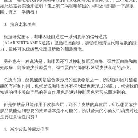
如此还需要实验来证明！但是我们喝咖啡解困的同时还能消除一下黑眼
圈，真是一举两得！
3、抗衰老和美白
根据研究显示，咖啡因还能通过一系列复杂的信号通路
（A2AR/SIRT3/AMPK通路）激活细胞自噬，加强细胞清理代谢垃圾的能
力，最终可以延缓氧化应激所致的细胞衰老。
另外也有一种说法是，咖啡因还可以抑制胶原蛋白酶、弹性蛋白酶和酪
氨酸酶，能够减少胶原蛋白、弹性蛋白的降解和延缓皮肤衰老的步伐。
总所周知，酪氨酸酶是黑色素形成的重要物质之一，所以咖啡因对酪氨
酸酶有抑制作用，也就是说咖啡因具有抑制黑色素形成的能力，就像我们
知道的很多美白产品的美白作用也是通过抑制黑色素形成而达到的。
但是护肤品只能作用于皮肤表层，到不了皮肤的真皮层，所以想要靠护
肤品就能达到想要的效果基本是不可能的，所以爱美的小仙女们消费时还
是要注意理性消费！
4、减少皮肤肿瘤发病率