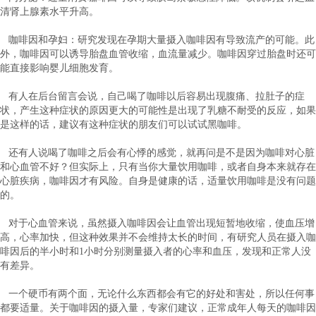
清肾上腺素水平升高。
咖啡因和孕妇：研究发现在孕期大量摄入咖啡因有导致流产的可能。此
外，咖啡因可以诱导胎盘血管收缩，血流量减少。咖啡因穿过胎盘时还可
能直接影响婴儿细胞发育。
有人在后台留言会说，自己喝了咖啡以后容易出现腹痛、拉肚子的症
状，产生这种症状的原因更大的可能性是出现了乳糖不耐受的反应，如果
是这样的话，建议有这种症状的朋友们可以试试黑咖啡。
还有人说喝了咖啡之后会有心悸的感觉，就再问是不是因为咖啡对心脏
和心血管不好？但实际上，只有当你大量饮用咖啡，或者自身本来就存在
心脏疾病，咖啡因才有风险。自身是健康的话，适量饮用咖啡是没有问题
的。
对于心血管来说，虽然摄入咖啡因会让血管出现短暂地收缩，使血压增
高，心率加快，但这种效果并不会维持太长的时间，有研究人员在摄入咖
啡因后的半小时和1小时分别测量摄入者的心率和血压，发现和正常人没
有差异。
一个硬币有两个面，无论什么东西都会有它的好处和害处，所以任何事
都要适量。关于咖啡因的摄入量，专家们建议，正常成年人每天的咖啡因