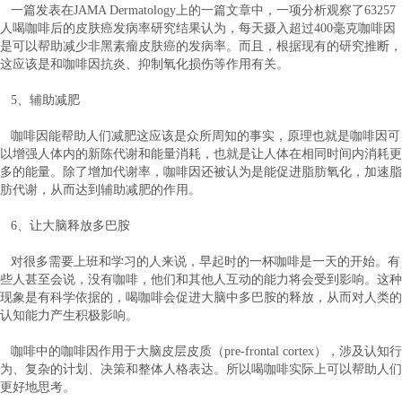
一篇发表在JAMA Dermatology上的一篇文章中，一项分析观察了63257
人喝咖啡后的皮肤癌发病率研究结果认为，每天摄入超过400毫克咖啡因
是可以帮助减少非黑素瘤皮肤癌的发病率。而且，根据现有的研究推断，
这应该是和咖啡因抗炎、抑制氧化损伤等作用有关。
5、辅助减肥
咖啡因能帮助人们减肥这应该是众所周知的事实，原理也就是咖啡因可
以增强人体内的新陈代谢和能量消耗，也就是让人体在相同时间内消耗更
多的能量。除了增加代谢率，咖啡因还被认为是能促进脂肪氧化，加速脂
肪代谢，从而达到辅助减肥的作用。
6、让大脑释放多巴胺
对很多需要上班和学习的人来说，早起时的一杯咖啡是一天的开始。有
些人甚至会说，没有咖啡，他们和其他人互动的能力将会受到影响。这种
现象是有科学依据的，喝咖啡会促进大脑中多巴胺的释放，从而对人类的
认知能力产生积极影响。
咖啡中的咖啡因作用于大脑皮层皮质（pre-frontal cortex），涉及认知行
为、复杂的计划、决策和整体人格表达。所以喝咖啡实际上可以帮助人们
更好地思考。