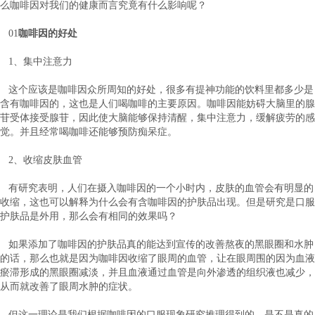
么咖啡因对我们的健康而言究竟有什么影响呢？
01
咖啡因的好处
1、集中注意力
这个应该是咖啡因众所周知的好处，很多有提神功能的饮料里都多少是
含有咖啡因的，这也是人们喝咖啡的主要原因。咖啡因能妨碍大脑里的腺
苷受体接受腺苷，因此使大脑能够保持清醒，集中注意力，缓解疲劳的感
觉。并且经常喝咖啡还能够预防痴呆症。
2、收缩皮肤血管
有研究表明，人们在摄入咖啡因的一个小时内，皮肤的血管会有明显的
收缩，这也可以解释为什么会有含咖啡因的护肤品出现。但是研究是口服
护肤品是外用，那么会有相同的效果吗？
如果添加了咖啡因的护肤品真的能达到宣传的改善熬夜的黑眼圈和水肿
的话，那么也就是因为咖啡因收缩了眼周的血管，让在眼周围的因为血液
瘀滞形成的黑眼圈减淡，并且血液通过血管是向外渗透的组织液也减少，
从而就改善了眼周水肿的症状。
但这一理论是我们根据咖啡因的口服现象研究推理得到的，是不是真的