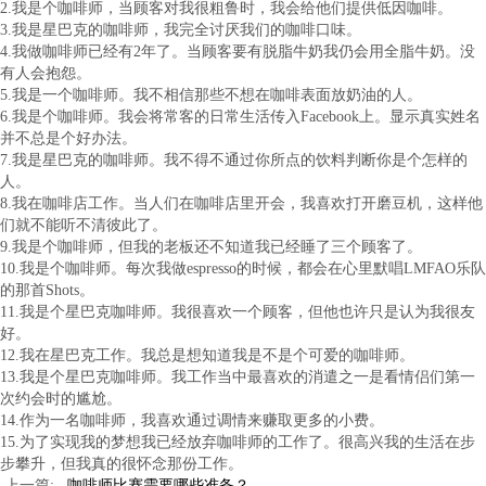
2.我是个咖啡师，当顾客对我很粗鲁时，我会给他们提供低因咖啡。
3.我是星巴克的咖啡师，我完全讨厌我们的咖啡口味。
4.我做咖啡师已经有2年了。当顾客要有脱脂牛奶我仍会用全脂牛奶。没
有人会抱怨。
5.我是一个咖啡师。我不相信那些不想在咖啡表面放奶油的人。
6.我是个咖啡师。我会将常客的日常生活传入Facebook上。显示真实姓名
并不总是个好办法。
7.我是星巴克的咖啡师。我不得不通过你所点的饮料判断你是个怎样的
人。
8.我在咖啡店工作。当人们在咖啡店里开会，我喜欢打开磨豆机，这样他
们就不能听不清彼此了。
9.我是个咖啡师，但我的老板还不知道我已经睡了三个顾客了。
10.我是个咖啡师。每次我做espresso的时候，都会在心里默唱LMFAO乐队
的那首Shots。
11.我是个星巴克咖啡师。我很喜欢一个顾客，但他也许只是认为我很友
好。
12.我在星巴克工作。我总是想知道我是不是个可爱的咖啡师。
13.我是个星巴克咖啡师。我工作当中最喜欢的消遣之一是看情侣们第一
次约会时的尴尬。
14.作为一名咖啡师，我喜欢通过调情来赚取更多的小费。
15.为了实现我的梦想我已经放弃咖啡师的工作了。很高兴我的生活在步
步攀升，但我真的很怀念那份工作。
咖啡师比赛需要哪些准备？