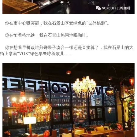
你在市中心吸雾霾，我在石景山享受绿色的“世外桃源”。
你在忙着挤地铁，我在石景山悠闲地喝咖啡。
你在想着早餐该吃煎饼果子凑合一顿还是直接算了，我在石景山的大
街上拿着“VOX”绿色早餐哼着歌儿……