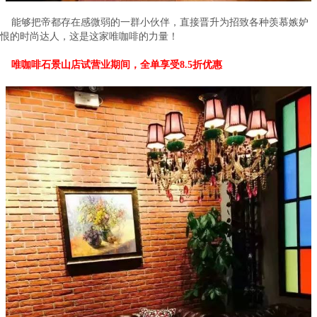
能够把帝都存在感微弱的一群小伙伴，直接晋升为招致各种羡慕嫉妒
恨的时尚达人，这是这家唯咖啡的力量！
唯咖啡石景山店试营业期间，全单享受8.5折优惠