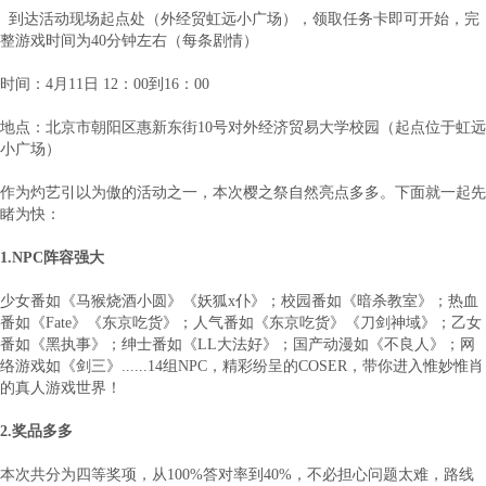
到达活动现场起点处（外经贸虹远小广场），领取任务卡即可开始，完
整游戏时间为40分钟左右（每条剧情）
时间：4月11日 12：00到16：00
地点：北京市朝阳区惠新东街10号对外经济贸易大学校园（起点位于虹远
小广场）
作为灼艺引以为傲的活动之一，本次樱之祭自然亮点多多。下面就一起先
睹为快：
1.NPC阵容强大
少女番如《马猴烧酒小圆》《妖狐x仆》；校园番如《暗杀教室》；热血
番如《Fate》《东京吃货》；人气番如《东京吃货》《刀剑神域》；乙女
番如《黑执事》；绅士番如《LL大法好》；国产动漫如《不良人》；网
络游戏如《剑三》......14组NPC，精彩纷呈的COSER，带你进入惟妙惟肖
的真人游戏世界！
2.奖品多多
本次共分为四等奖项，从100%答对率到40%，不必担心问题太难，路线