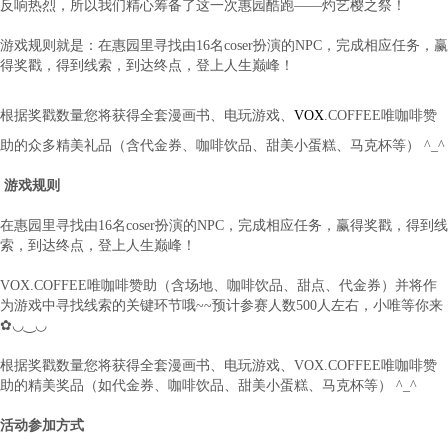
反响热烈，所以我们精心筹备了这一次惠园酷跑——灼艺樱之祭！
游戏规则就是：在惠园里寻找由16名coser扮演的NPC，完成相应任务，赢
得奖戳，得到线索，到达终点，登上人生巅峰！
根据奖戳数量您将获得全套漫画书、电玩游戏、
VOX
.COFFEE唯咖啡赞
助的众多精美礼品（含代金券、咖啡饮品、甜美小蛋糕、马克杯等） ^_^
游戏规则
在惠园里寻找由16名coser扮演的NPC，完成相应任务，赢得奖戳，得到线
索，到达终点，登上人生巅峰！
VOX.COFFEE唯咖啡赞助（含场地、咖啡饮品、甜点、代金券）并将作
为游戏中寻找线索的关键环节哦~~预计参赛人数500人左右，小唯等你来
✿◡‿◡
根据奖戳数量您将获得全套漫画书、电玩游戏、VOX.COFFEE唯咖啡赞
助的精美奖品（如代金券、咖啡饮品、甜美小蛋糕、马克杯等） ^_^
活动参加方式