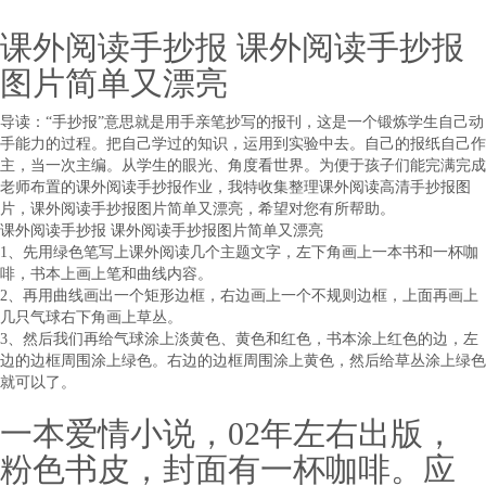
课外阅读手抄报 课外阅读手抄报
图片简单又漂亮
导读：“手抄报”意思就是用手亲笔抄写的报刊，这是一个锻炼学生自己动
手能力的过程。把自己学过的知识，运用到实验中去。自己的报纸自己作
主，当一次主编。从学生的眼光、角度看世界。为便于孩子们能完满完成
老师布置的课外阅读手抄报作业，我特收集整理课外阅读高清手抄报图
片，课外阅读手抄报图片简单又漂亮，希望对您有所帮助。
课外阅读手抄报 课外阅读手抄报图片简单又漂亮
1、先用绿色笔写上课外阅读几个主题文字，左下角画上一本书和一杯咖
啡，书本上画上笔和曲线内容。
2、再用曲线画出一个矩形边框，右边画上一个不规则边框，上面再画上
几只气球右下角画上草丛。
3、然后我们再给气球涂上淡黄色、黄色和红色，书本涂上红色的边，左
边的边框周围涂上绿色。右边的边框周围涂上黄色，然后给草丛涂上绿色
就可以了。
一本爱情小说，02年左右出版，
粉色书皮，封面有一杯咖啡。应