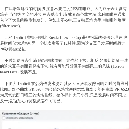
在烘焙发酵豆的时候,要注意不要过度加热咖啡豆。因为豆子表面含有
糖分,当加热过度的时候,豆表就会出油,或者颜色非常深,这种咖啡豆通常
包含了大量的酸质和糖分。例如上图-5中,三支熟豆均为手冲咖啡的焙度
(filter roast)。
比如 Dmitrii 曾经用来比 Russia Brewers Cup 获得冠军的特殊处理豆,发
展时间仅为5秒钟,另一个批次发展了12秒钟,因为这支豆子发展时间超过
20秒就会出油。
不过即使豆表出油,喝起来味道有可能依然正常。相反,如果烘焙师一味
的追求豆子表面看起来正常,就有可能导致豆子内部风土的风味 (Terroir-
based taste) 发展不足。
下图为 Dmitrii 在烘焙传统水洗豆以及 5-日厌氧发酵日晒豆时的曲线对
比图。红色曲线 PR-5974 为传统水洗埃塞的烘焙曲线；蓝色曲线 PR-6523
为厌氧发酵日晒豆的烘焙曲线。整体操作大同小异,只是发展时间不同,以
及一爆后的火力调整思路不同而已。