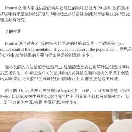
Dmitrii 的店内常规供应的特殊处理法的咖啡豆就有 20 多种,他们选择
将咖啡鲜果空运回俄罗斯后,利用威士忌桶发酵,因此对于咖啡豆的特殊处
理法颇有研究。
了解生豆
Dmitrii 说他过去5年接触特殊处理法的经验总结为一句话就是:"you
cannot control the fermentation if you cannot control the population"。意思是
说,"控制发酵结果的首要前提条件是控制量的多少"。
咖啡发酵的方法借鉴于红酒行业,红酒酿造是要在葡萄汁里创造出风味
后直接饮用。而与红酒不同的是,咖啡的发酵是在咖啡樱桃的果胶中创造
出风味,然后将果胶中的风味转移到咖啡豆上,而非直接创造出风味。
如下图-1所示,从左到右分别为Uraga水洗、日晒、5-日厌氧发酵（第四
杯是5-日厌氧发酵生豆用水浸泡后的样子,明显豆子颗粒有膨胀变大）;从
上到下分别为生豆,熟豆,生豆研磨冲煮溶液。